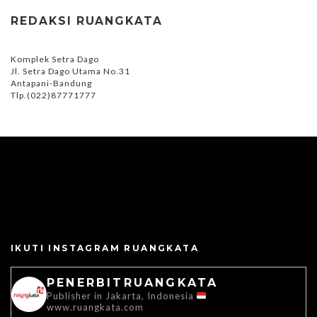
REDAKSI RUANGKATA
Komplek Setra Dago
Jl. Setra Dago Utama No.31
Antapani-Bandung
Tlp.(022)87771777
IKUTI INSTAGRAM RUANGKATA
PENERBITRUANGKATA
Publisher in Jakarta, Indonesia
www.ruangkata.com