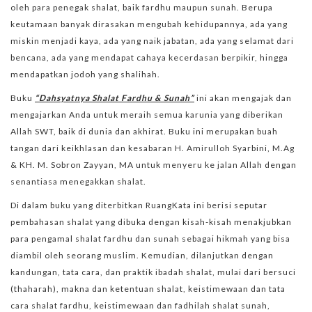
oleh para penegak shalat, baik fardhu maupun sunah. Berupa
keutamaan banyak dirasakan mengubah kehidupannya, ada yang
miskin menjadi kaya, ada yang naik jabatan, ada yang selamat dari
bencana, ada yang mendapat cahaya kecerdasan berpikir, hingga
mendapatkan jodoh yang shalihah.
Buku
“Dahsyatnya Shalat Fardhu & Sunah”
ini akan mengajak dan
mengajarkan Anda untuk meraih semua karunia yang diberikan
Allah SWT, baik di dunia dan akhirat. Buku ini merupakan buah
tangan dari keikhlasan dan kesabaran H. Amirulloh Syarbini, M.Ag
& KH. M. Sobron Zayyan, MA untuk menyeru ke jalan Allah dengan
senantiasa menegakkan shalat.
Di dalam buku yang diterbitkan RuangKata ini berisi seputar
pembahasan shalat yang dibuka dengan kisah-kisah menakjubkan
para pengamal shalat fardhu dan sunah sebagai hikmah yang bisa
diambil oleh seorang muslim. Kemudian, dilanjutkan dengan
kandungan, tata cara, dan praktik ibadah shalat, mulai dari bersuci
(thaharah), makna dan ketentuan shalat, keistimewaan dan tata
cara shalat fardhu, keistimewaan dan fadhilah shalat sunah,