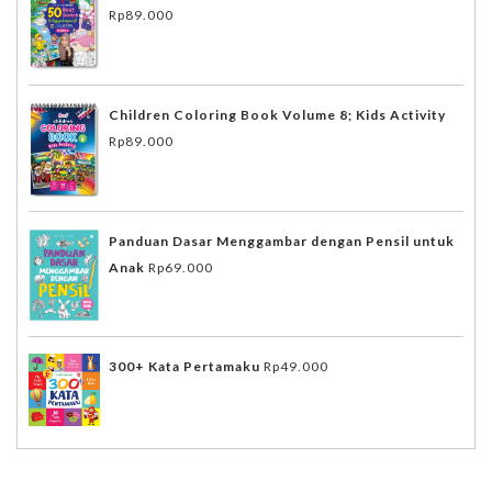
Rp
89.000
Children Coloring Book Volume 8; Kids Activity
Rp
89.000
Panduan Dasar Menggambar dengan Pensil untuk
Anak
Rp
69.000
300+ Kata Pertamaku
Rp
49.000