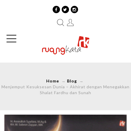
Home
→
Blog
→
Menjemput Kesuksesan Dunia – Akhirat dengan Menegakkan
Shalat Fardhu dan Sunah