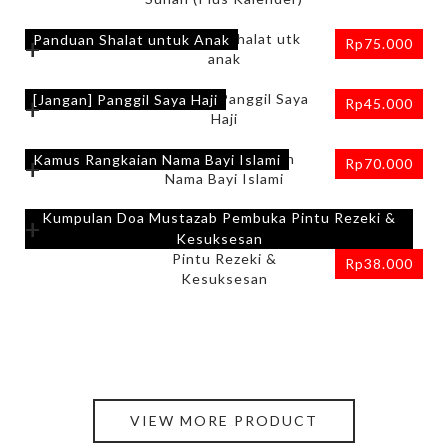
Panduan Shalat untuk Anak
+
Rp
75.000
[Jangan] Panggil Saya Haji
+
Rp
45.000
Kamus Rangkaian Nama Bayi Islami
+
Rp
70.000
Kumpulan Doa Mustazab Pembuka Pintu Rezeki &
+
Kesuksesan
Rp
38.000
VIEW MORE PRODUCT