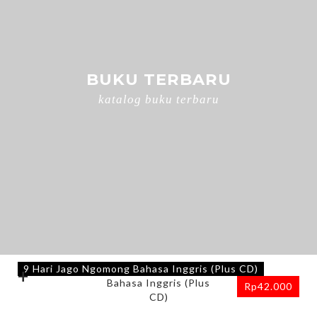
BUKU TERBARU
katalog buku terbaru
9 Hari Jago Ngomong Bahasa Inggris (Plus CD)
+
Rp
42.000