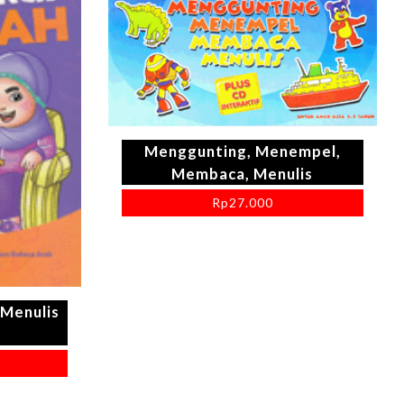
Menggunting, Menempel,
Membaca, Menulis
Rp
27.000
 Menulis
h