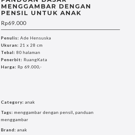
MENGGAMBAR DENGAN
PENSIL UNTUK ANAK
Rp
69.000
Penulis:
Ade Hensuska
Ukuran:
21 x 28 cm
Tebal:
80 halaman
Penerbit:
RuangKata
Harga:
Rp 69.000,-
Category:
anak
Tags:
menggambar dengan pensil
,
panduan
menggambar
Brand:
anak