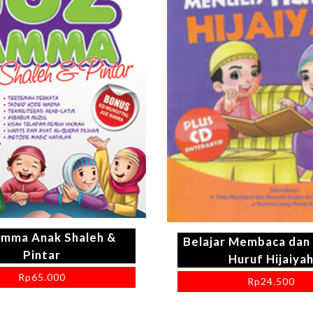
Amma Anak Shaleh &
Belajar Membaca dan
Pintar
Huruf Hijaiya
Rp
65.000
Rp
24.500