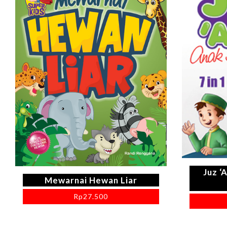
Juz ‘
Mewarnai Hewan Liar
Rp
27.500