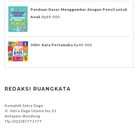
Panduan Dasar Menggambar dengan Pensil untuk
Anak
Rp
69.000
300+ Kata Pertamaku
Rp
49.000
REDAKSI RUANGKATA
Komplek Setra Dago
Jl. Setra Dago Utama No.31
Antapani-Bandung
Tlp.(022)87771777