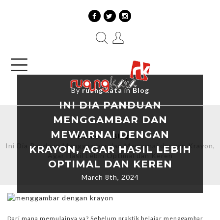
By
ruang kata
in
Blog
INI DIA PANDUAN
MENGGAMBAR DAN
MEWARNAI DENGAN
Home
→
Blog
→
Ini Dia Panduan Menggambar dan Mewarnai dengan Krayon,
KRAYON, AGAR HASIL LEBIH
Agar Hasil Lebih Optimal dan Keren
OPTIMAL DAN KEREN
March 8th, 2024
Dari mana memulainya ya? Sebelum praktik belajar menggambar