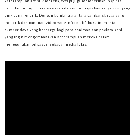
keterampilan artistik mereka, tetapi juga memberikan inspirasi
baru dan memperluas wawasan dalam menciptakan karya seni yang
unik dan menarik. Dengan kombinasi antara gambar sketsa yang
menarik dan panduan video yang informatif, buku ini menjadi
sumber daya yang berharga bagi para seniman dan pecinta seni
yang ingin mengembangkan keterampilan mereka dalam
menggunakan oil pastel sebagai media lukis.