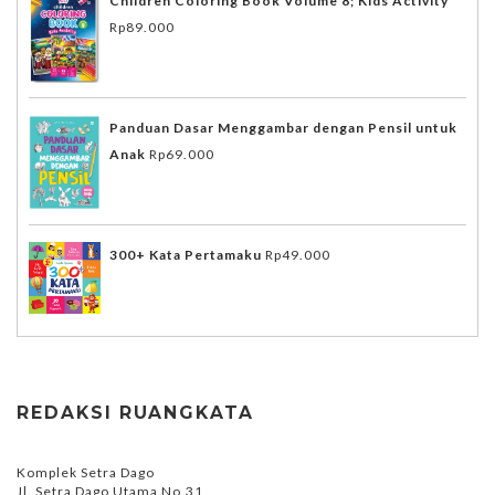
Children Coloring Book Volume 8; Kids Activity
Rp
89.000
Panduan Dasar Menggambar dengan Pensil untuk
Anak
Rp
69.000
300+ Kata Pertamaku
Rp
49.000
REDAKSI RUANGKATA
Komplek Setra Dago
Jl. Setra Dago Utama No.31