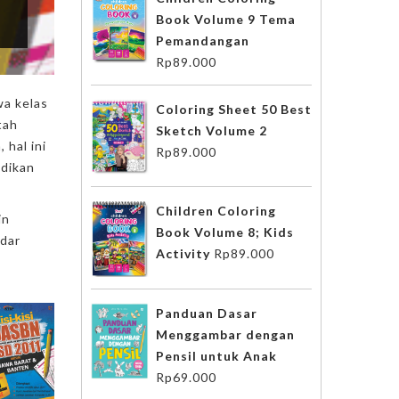
Book Volume 9 Tema
Pemandangan
Rp
89.000
wa kelas
Coloring Sheet 50 Best
tah
Sketch Volume 2
 hal ini
Rp
89.000
idikan
Children Coloring
in
Book Volume 8; Kids
ndar
Activity
Rp
89.000
Panduan Dasar
Menggambar dengan
Pensil untuk Anak
Rp
69.000