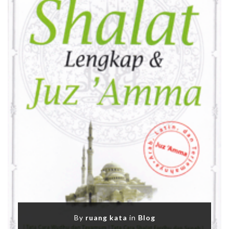
By
ruang kata
in
Blog