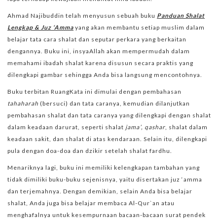
Ahmad Najibuddin telah menyusun sebuah buku
Panduan Shalat
Lengkap & Juz ‘Amma
yang akan membantu setiap muslim dalam
belajar tata cara shalat dan seputar perkara yang berkaitan
dengannya. Buku ini, insyaAllah akan mempermudah dalam
memahami ibadah shalat karena disusun secara praktis yang
dilengkapi gambar sehingga Anda bisa langsung mencontohnya.
Buku terbitan RuangKata ini dimulai dengan pembahasan
tahaharah
(bersuci) dan tata caranya, kemudian dilanjutkan
pembahasan shalat dan tata caranya yang dilengkapi dengan shalat
dalam keadaan darurat, seperti shalat
jama’, qashar
, shalat dalam
keadaan sakit, dan shalat di atas kendaraan. Selain itu, dilengkapi
pula dengan doa-doa dan dzikir setelah shalat fardhu.
Menariknya lagi, buku ini memiliki kelengkapan tambahan yang
tidak dimiliki buku-buku sejenisnya, yaitu disertakan juz ‘amma
dan terjemahnya. Dengan demikian, selain Anda bisa belajar
shalat, Anda juga bisa belajar membaca Al-Qur`an atau
menghafalnya untuk kesempurnaan bacaan-bacaan surat pendek