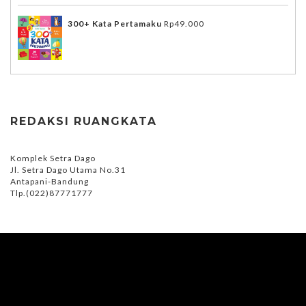
300+ Kata Pertamaku
Rp
49.000
REDAKSI RUANGKATA
Komplek Setra Dago
Jl. Setra Dago Utama No.31
Antapani-Bandung
Tlp.(022)87771777