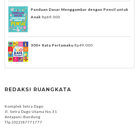
Panduan Dasar Menggambar dengan Pensil untuk
Anak
Rp
69.000
300+ Kata Pertamaku
Rp
49.000
REDAKSI RUANGKATA
Komplek Setra Dago
Jl. Setra Dago Utama No.31
Antapani-Bandung
Tlp.(022)87771777