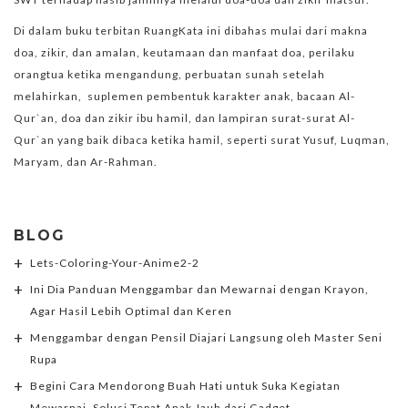
Di dalam buku terbitan RuangKata ini dibahas mulai dari makna
doa, zikir, dan amalan, keutamaan dan manfaat doa, perilaku
orangtua ketika mengandung, perbuatan sunah setelah
melahirkan, suplemen pembentuk karakter anak, bacaan Al-
Qur`an, doa dan zikir ibu hamil, dan lampiran surat-surat Al-
Qur`an yang baik dibaca ketika hamil, seperti surat Yusuf, Luqman,
Maryam, dan Ar-Rahman.
BLOG
Lets-Coloring-Your-Anime2-2
Ini Dia Panduan Menggambar dan Mewarnai dengan Krayon,
Agar Hasil Lebih Optimal dan Keren
Menggambar dengan Pensil Diajari Langsung oleh Master Seni
Rupa
Begini Cara Mendorong Buah Hati untuk Suka Kegiatan
Mewarnai, Solusi Tepat Anak Jauh dari Gadget