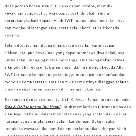
tidak pernah bosan atau putus asa dalam berdoa, memiliki
keyakinan yang kuat bahwa doanya pasti diijabah, selalu
berprasangka baik kepada Allah SWT, menjalankan perintah-Nya
dan menjauhi larangan-Nya, serta selalu berbuat baik kepada
sesama.
Selain doa, ibu hamil juga diharuskan berzikir, yaitu ucapan,
pikiran, ataupun keyakinan yang dapat membawa jiwa pelakunya
untuk selalu mengingat-Nya. Seorang ulama mengatakan bahwa
zikir adalah media untuk memanggil dan memohon kepada Allah
SWT terhadap keinginannya sehingga mendapatkan manfaat dan
menolak kemudaratan. Doa dan zikir semestinya dianggap sebuah
amalan dengan membiasakan diri mengerjakannya.
Berkenaan dengan semua itu, Ust. K. Akbar Saman menyusun buku
Doa & Dzikir untuk Ibu Hamil
untuk memberikan tuntunan doa dan
zikir bagi ibu hamil dalam mencetak anak yang shaleh dan sesuai
harapan yang dimulai sejak dalam kandungan. Buku ini akan
membuka wawasan ibu hamil dalam berkomunikasi dengan Allah
SWT terhadap nasib janinnya melalui doa-doa dan zikir matsur.