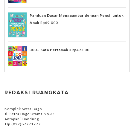
Panduan Dasar Menggambar dengan Pensil untuk
Anak
Rp
69.000
300+ Kata Pertamaku
Rp
49.000
REDAKSI RUANGKATA
Komplek Setra Dago
Jl. Setra Dago Utama No.31
Antapani-Bandung
Tlp.(022)87771777