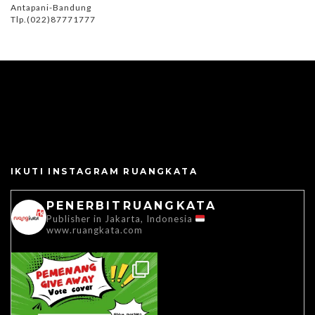
Antapani-Bandung
Tlp.(022)87771777
IKUTI INSTAGRAM RUANGKATA
PENERBITRUANGKATA
Publisher in Jakarta, Indonesia
www.ruangkata.com