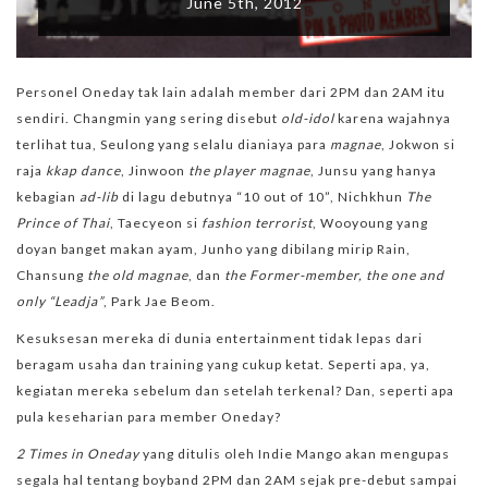
June 5th, 2012
Personel Oneday tak lain adalah member dari 2PM dan 2AM itu
sendiri. Changmin yang sering disebut
old-idol
karena wajahnya
terlihat tua, Seulong yang selalu dianiaya para
magnae
, Jokwon si
raja
kkap dance
, Jinwoon
the player magnae
, Junsu yang hanya
kebagian
ad-lib
di lagu debutnya “10 out of 10”, Nichkhun
The
Prince of Thai
, Taecyeon si
fashion terrorist
, Wooyoung yang
doyan banget makan ayam, Junho yang dibilang mirip Rain,
Chansung
the old magnae
, dan
the Former-member, the one and
only “Leadja”
, Park Jae Beom.
Kesuksesan mereka di dunia entertainment tidak lepas dari
beragam usaha dan training yang cukup ketat. Seperti apa, ya,
kegiatan mereka sebelum dan setelah terkenal? Dan, seperti apa
pula keseharian para member Oneday?
2 Times in Oneday
yang ditulis oleh Indie Mango akan mengupas
segala hal tentang boyband 2PM dan 2AM sejak pre-debut sampai