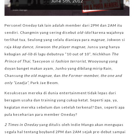
June 5th, 2012
Personel Oneday tak lain adalah member dari 2PM dan 2AM itu
sendiri. Changmin yang sering disebut
old-idol
karena wajahnya
terlihat tua, Seulong yang selalu dianiaya para
magnae
, Jokwon si
raja
kkap dance
, Jinwoon
the player magnae
, Junsu yang hanya
kebagian
ad-lib
di lagu debutnya “10 out of 10”, Nichkhun
The
Prince of Thai
, Taecyeon si
fashion terrorist
, Wooyoung yang
doyan banget makan ayam, Junho yang dibilang mirip Rain,
Chansung
the old magnae
, dan
the Former-member, the one and
only “Leadja”
, Park Jae Beom.
Kesuksesan mereka di dunia entertainment tidak lepas dari
beragam usaha dan training yang cukup ketat. Seperti apa, ya,
kegiatan mereka sebelum dan setelah terkenal? Dan, seperti apa
pula keseharian para member Oneday?
2 Times in Oneday
yang ditulis oleh Indie Mango akan mengupas
segala hal tentang boyband 2PM dan 2AM sejak pre-debut sampai