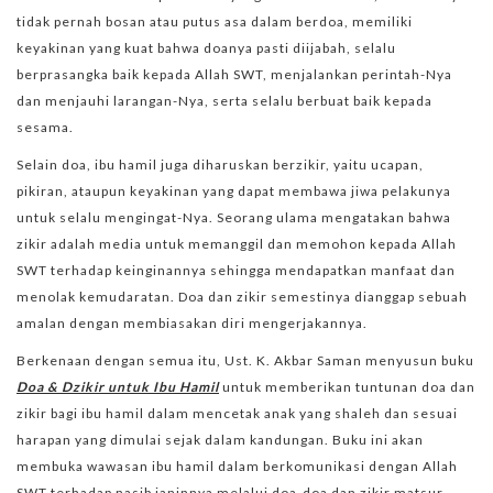
tidak pernah bosan atau putus asa dalam berdoa, memiliki
keyakinan yang kuat bahwa doanya pasti diijabah, selalu
berprasangka baik kepada Allah SWT, menjalankan perintah-Nya
dan menjauhi larangan-Nya, serta selalu berbuat baik kepada
sesama.
Selain doa, ibu hamil juga diharuskan berzikir, yaitu ucapan,
pikiran, ataupun keyakinan yang dapat membawa jiwa pelakunya
untuk selalu mengingat-Nya. Seorang ulama mengatakan bahwa
zikir adalah media untuk memanggil dan memohon kepada Allah
SWT terhadap keinginannya sehingga mendapatkan manfaat dan
menolak kemudaratan. Doa dan zikir semestinya dianggap sebuah
amalan dengan membiasakan diri mengerjakannya.
Berkenaan dengan semua itu, Ust. K. Akbar Saman menyusun buku
Doa & Dzikir untuk Ibu Hamil
untuk memberikan tuntunan doa dan
zikir bagi ibu hamil dalam mencetak anak yang shaleh dan sesuai
harapan yang dimulai sejak dalam kandungan. Buku ini akan
membuka wawasan ibu hamil dalam berkomunikasi dengan Allah
SWT terhadap nasib janinnya melalui doa-doa dan zikir matsur.