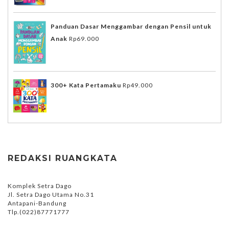
Panduan Dasar Menggambar dengan Pensil untuk
Anak
Rp
69.000
300+ Kata Pertamaku
Rp
49.000
REDAKSI RUANGKATA
Komplek Setra Dago
Jl. Setra Dago Utama No.31
Antapani-Bandung
Tlp.(022)87771777