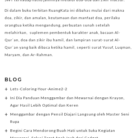
Di dalam buku terbitan RuangKata ini dibahas mulai dari makna
doa, zikir, dan amalan, keutamaan dan manfaat doa, perilaku
orangtua ketika mengandung, perbuatan sunah setelah
melahirkan, suplemen pembentuk karakter anak, bacaan Al-
Qur`an, doa dan zikir ibu hamil, dan lampiran surat-surat Al-
Qur`an yang baik dibaca ketika hamil, seperti surat Yusuf, Luqman,
Maryam, dan Ar-Rahman.
BLOG
Lets-Coloring-Your-Anime2-2
Ini Dia Panduan Menggambar dan Mewarnai dengan Krayon,
Agar Hasil Lebih Optimal dan Keren
Menggambar dengan Pensil Diajari Langsung oleh Master Seni
Rupa
Begini Cara Mendorong Buah Hati untuk Suka Kegiatan
Mewarnai, Solusi Tepat Anak Jauh dari Gadget