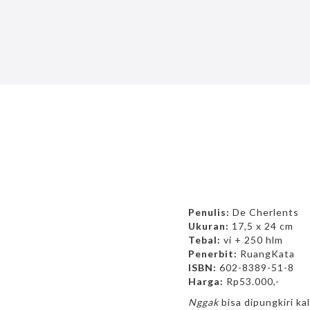
Penulis:
De Cherlents
Ukuran:
17,5 x 24 cm
Tebal:
vi + 250 hlm
Penerbit:
RuangKata
ISBN:
602-8389-51-8
Harga:
Rp53.000,-
Nggak
bisa dipungkiri ka