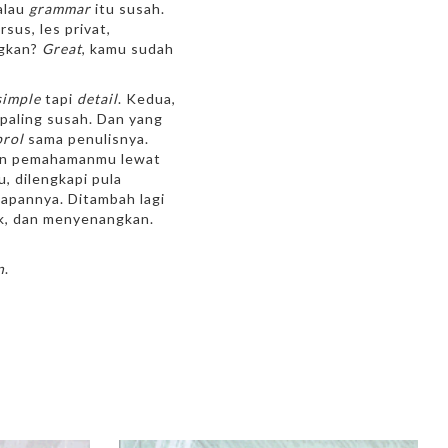
alau
grammar
itu susah.
sus, les privat,
ngkan?
Great
, kamu sudah
simple
tapi
detail
. Kedua,
 paling susah. Dan yang
brol
sama penulisnya.
dan pemahamanmu lewat
tu, dilengkapi pula
capannya. Ditambah lagi
ik, dan menyenangkan.
n
.