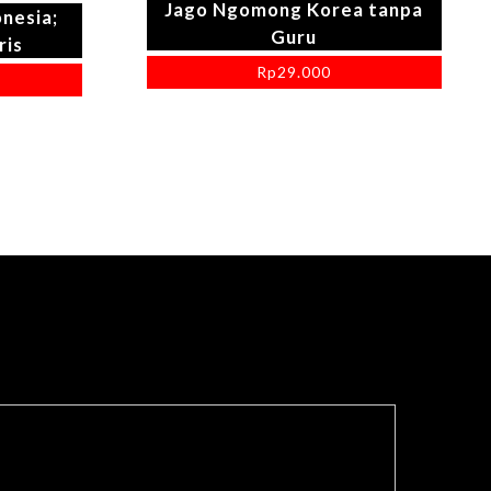
Jago Ngomong Korea tanpa
onesia;
Guru
ris
Rp
29.000