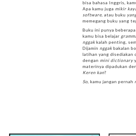
bisa bahasa Inggris, ka
Apa kamu juga
mikir kay
software
, atau buku
yang
memegang buku yang te
Buku ini punya beberapa 
kamu bisa belajar
gramm
nggak
kalah penting, sem
Dijamin
nggak
bakalan b
latihan yang disediakan 
dengan
mini dictionary
y
materinya dipadukan deng
Keren kan
?
So
, kamu jangan pernah