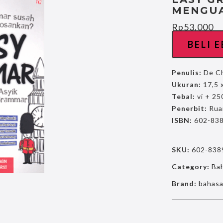
MENGUA
Rp
53.000
BELI 
Penulis:
De Ch
Ukuran:
17,5 
Tebal:
vi + 25
Penerbit:
Rua
ISBN:
602-838
SKU:
602-838
Category:
Ba
Brand:
bahas