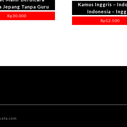
Kamus Inggris – Ind
a Jepang Tanpa Guru
Indonesia – Ingg
Rp
30.000
Rp
52.500
kata.com