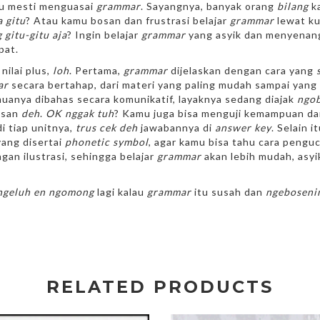
mu mesti menguasai
grammar
. Sayangnya, banyak orang
bilang
k
a gitu
? Atau kamu bosan dan frustrasi belajar
grammar
lewat kur
 gitu-gitu aja
? Ingin belajar
grammar
yang asyik dan menyena
pat.
nilai plus,
loh
. Pertama,
grammar
dijelaskan dengan cara yang
ar
secara bertahap, dari materi yang paling mudah sampai yang
uanya dibahas secara komunikatif, layaknya sedang diajak
ngo
osan
deh
.
OK nggak tuh
? Kamu juga bisa menguji kemampuan 
di tiap unitnya,
trus cek deh
jawabannya di
answer key
. Selain i
ang disertai
phonetic symbol
, agar kamu bisa tahu cara pengu
an ilustrasi, sehingga belajar
grammar
akan lebih mudah, asy
ngeluh en ngomong
lagi kalau
grammar
itu susah dan
ngeboseni
RELATED PRODUCTS