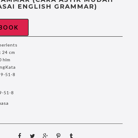
SAI ENGLISH GRAMMAR)
EBOOK
erlents
x 24 cm
0 hlm
ngKata
9-51-8
9-51-8
hasa
a