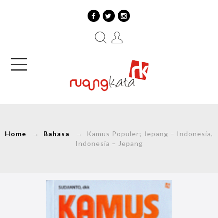
Home
→
Bahasa
→ Kamus Populer; Jepang – Indonesia,
Indonesia – Jepang