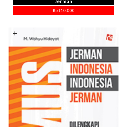
Jerman
Rp
110.000
+