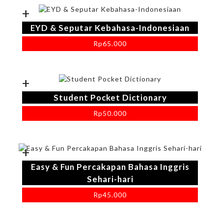
+
EYD & Seputar Kebahasa-Indonesiaan
Rp
65.000
+
Student Pocket Dictionary
Rp
50.000
+
Easy & Fun Percakapan Bahasa Inggris
Sehari-hari
Rp
45.000