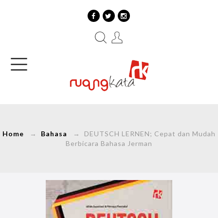
Home
→
Bahasa
→ DEUTSCH LERNEN; Cepat dan Mudah
Berbicara Bahasa Jerman