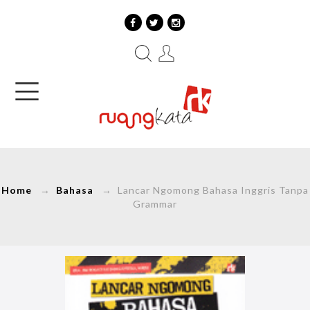
Home
→
Bahasa
→ Lancar Ngomong Bahasa Inggris Tanpa
Grammar