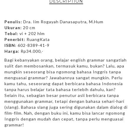
DESCRIPTION
Penulis:
Dra. Iim Rogayah Danasaputra, M.Hum
Ukuran:
20 cm
Tebal:
vi + 202 hlm
Penerbit:
RuangKata
ISBN:
602-8389-41-9
Harga:
Rp34.000,-
Bagi kebanyakan orang, belajar english grammar sangatlah
sulit dan membosankan, termasuk kamu, bukan? Lalu, apa
mungkin seseorang bisa ngomong bahasa Inggris tanpa
menguasai grammar? Jawabannya sangat mungkin. Perlu
kamu tahu, seseorang dapat berbicara bahasa Indonesia
tanpa harus belajar tata bahasa terlebih dahulu, kan?
Selain itu, sebagian besar penutur asli berbicara tanpa
menggunakan grammar, tetapi dengan bahasa sehari-hari
(slang). Bahasa slang juga sering digunakan dalam dialog di
film-film. Nah, dengan buku ini, kamu bisa lancar ngomong
Inggris dengan mudah dan cepat, tanpa perlu menguasai
grammar!