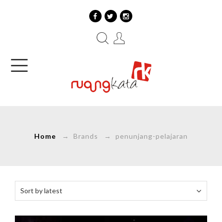
Home
→ Brands → penunjang-pelajaran