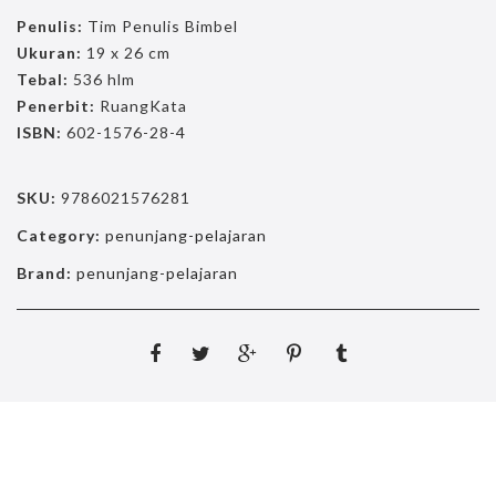
Penulis:
Tim Penulis Bimbel
Ukuran:
19 x 26 cm
Tebal:
536 hlm
Penerbit:
RuangKata
ISBN:
602-1576-28-4
SKU:
9786021576281
Category:
penunjang-pelajaran
Brand:
penunjang-pelajaran