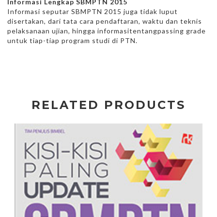
Informasi Lengkap SBMPTN 2015
Informasi seputar SBMPTN 2015 juga tidak luput
disertakan, dari tata cara pendaftaran, waktu dan teknis
pelaksanaan ujian, hingga informasitentangpassing grade
untuk tiap-tiap program studi di PTN.
RELATED PRODUCTS