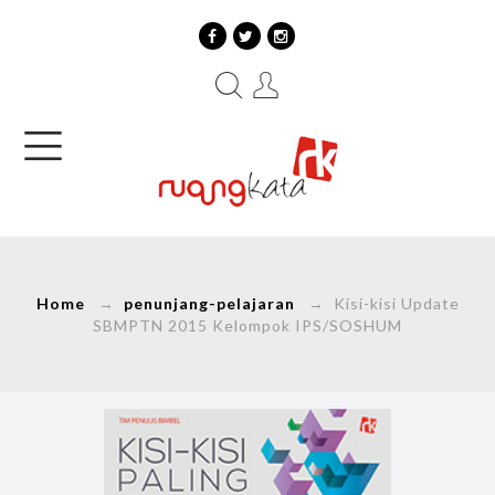
Home
→
penunjang-pelajaran
→ Kisi-kisi Update
SBMPTN 2015 Kelompok IPS/SOSHUM