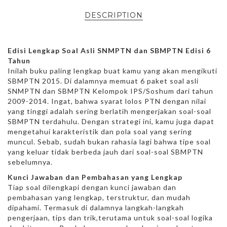
DESCRIPTION
Edisi Lengkap Soal Asli SNMPTN dan SBMPTN Edisi 6
Tahun
Inilah buku paling lengkap buat kamu yang akan mengikuti
SBMPTN 2015. Di dalamnya memuat 6 paket soal asli
SNMPTN dan SBMPTN Kelompok IPS/Soshum dari tahun
2009-2014. Ingat, bahwa syarat lolos PTN dengan nilai
yang tinggi adalah sering berlatih mengerjakan soal-soal
SBMPTN terdahulu. Dengan strategi ini, kamu juga dapat
mengetahui karakteristik dan pola soal yang sering
muncul. Sebab, sudah bukan rahasia lagi bahwa tipe soal
yang keluar tidak berbeda jauh dari soal-soal SBMPTN
sebelumnya.
Kunci Jawaban dan Pembahasan yang Lengkap
Tiap soal dilengkapi dengan kunci jawaban dan
pembahasan yang lengkap, terstruktur, dan mudah
dipahami. Termasuk di dalamnya langkah-langkah
pengerjaan, tips dan trik,terutama untuk soal-soal logika