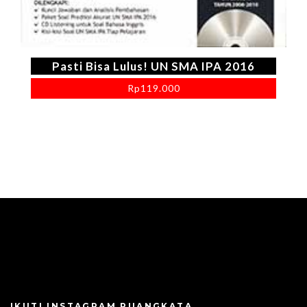
Pasti Bisa Lulus! UN SMA IPA 2016
Rp
119.000
IKUTI INSTAGRAM RUANGKATA