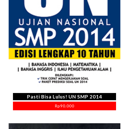
Pasti Bisa Lulus! UN SMP 2014
Rp
90.000