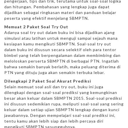
pengerjaan, tips dan trik, terutama untuk soal-soal logika
dan hitungan. Pembahasan yang lengkap juga dapat
dijadikan sebagai ringkasan materi dan panduan belajar
peserta yang efektif menjelang SBMPTN.
Memuat 2 Paket Soal Try Out
Adanya soal try out dalam buku ini bisa dijadikan ajang
simulasi atau latihan untuk menguji sampai sejauh mana
kesiapan kamu mengikuti SBMPTN. Soal-soal try out
dalam buku ini disusun secara selektif oleh para tentor
bimbel yang telah berpengalaman dalam membimbing dan
meloloskan perserta SBMPTN di berbagai PTN. Ingatlah
bahwa semakin banyak berlatih, maka peluang diterima di
PTN yang dituju juga akan semakin terbuka lebar.
Dilengkapi 2 Paket Soal Akurat Prediksi
Selain memuat soal asli dan try out, buku ini juga
dilengkapi dengan soal-soal prediksi yang kemungkinan
besar akan keluar dalam SBMPTN 2015. Soal-soal prediksi
ini disusun sedemikian rupa, meliputi soal-soal yang sering
keluar dalam setiap ujian SBMPTN lengkap dengan kunci
jawabannya. Dengan mempelajari soal-soal prediksi ini,
tentu kamu akan lebih siap dan lebih percaya diri
mengikuti SBMPTN sesungguhnya.