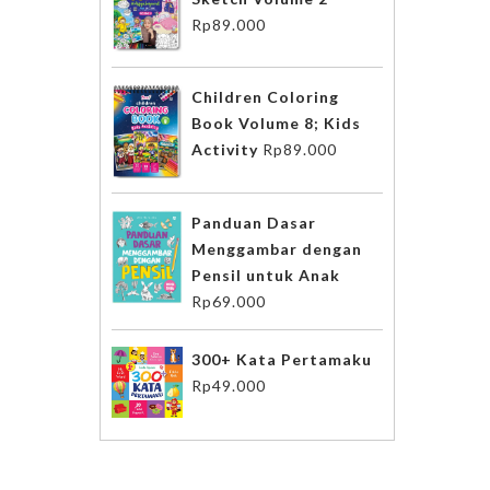
Rp
89.000
Children Coloring
Book Volume 8; Kids
Activity
Rp
89.000
Panduan Dasar
Menggambar dengan
Pensil untuk Anak
Rp
69.000
300+ Kata Pertamaku
Rp
49.000