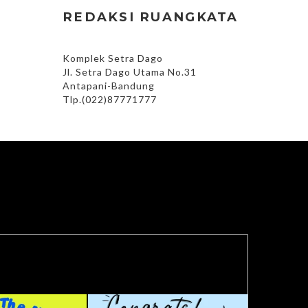
REDAKSI RUANGKATA
Komplek Setra Dago
Jl. Setra Dago Utama No.31
Antapani-Bandung
Tlp.(022)87771777