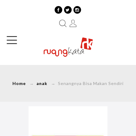
Home
→
anak
→ Senangnya Bisa Makan Sendiri