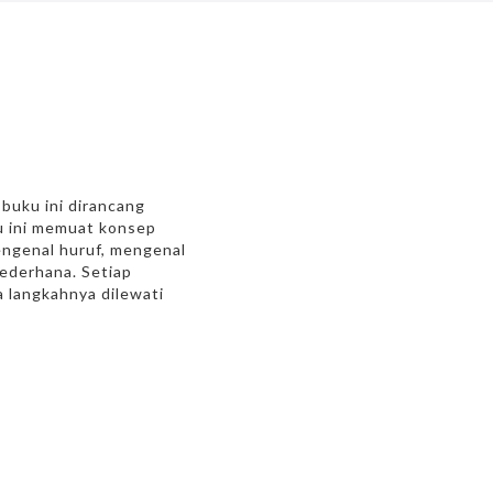
buku ini dirancang
ku ini memuat konsep
engenal huruf, mengenal
sederhana. Setiap
 langkahnya dilewati