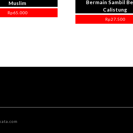
Bermain Sambil Be
Muslim
Calistung
Rp
65.000
Rp
27.500
kata.com