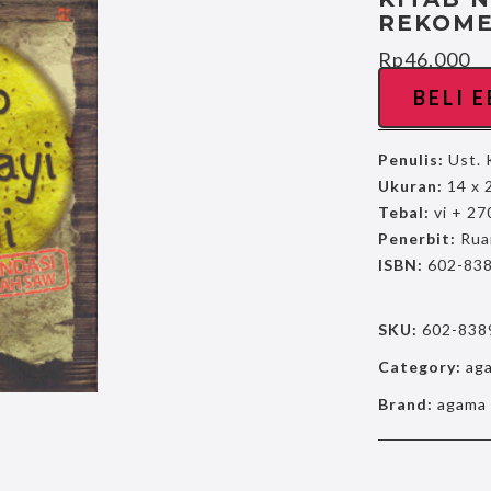
REKOME
Rp
46.000
BELI 
Penulis:
Ust. 
Ukuran:
14 x 
Tebal:
vi + 27
Penerbit:
Rua
ISBN:
602-838
SKU:
602-838
Category:
ag
Brand:
agama