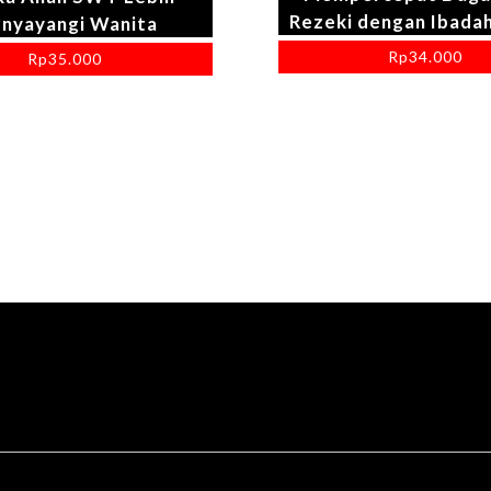
Rezeki dengan Ibadah
nyayangi Wanita
Rp
34.000
Rp
35.000