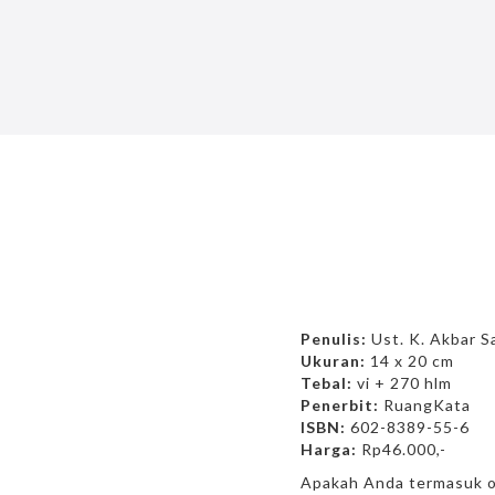
Penulis:
Ust. K. Akbar 
Ukuran:
14 x 20 cm
Tebal:
vi + 270 hlm
Penerbit:
RuangKata
ISBN:
602-8389-55-6
Harga:
Rp46.000,-
Apakah Anda termasuk o