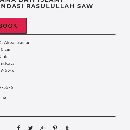
NDASI RASULULLAH SAW
EBOOK
K. Akbar Saman
20 cm
0 hlm
ngKata
9-55-6
9-55-6
ama