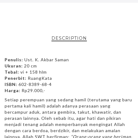
DESCRIPTION
Penulis:
Ust. K. Akbar Saman
Ukuran:
20 cm
Tebal:
vi + 158 hlm
Penerbit:
RuangKata
ISBN:
602-8389-68-4
Harga:
Rp29.000,-
Setiap perempuan yang sedang hamil (terutama yang baru
pertama kali hamil) adalah adanya perasaan yang
bercampur aduk, antara gembira, takut, khawatir, dan
perasan lainnya. Oleh sebab itu, agar hati dan pikiran
menjadi tenang adalah memperbanyak mengingat Allah
dengan cara berdoa, berdzikir, dan melakukan amalan
lainnya. Allah SWT berfirman:
“Orang-orang yang beriman,