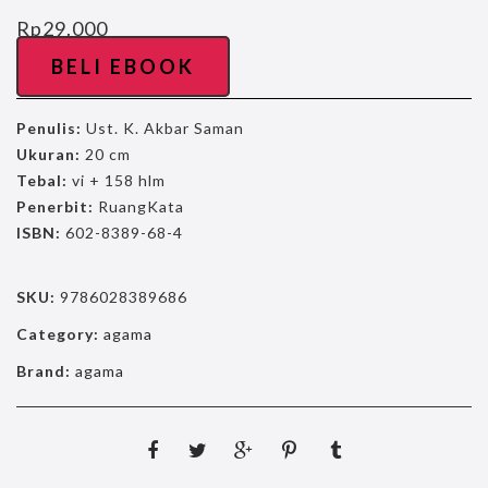
Rp
29.000
BELI EBOOK
Penulis:
Ust. K. Akbar Saman
Ukuran:
20 cm
Tebal:
vi + 158 hlm
Penerbit:
RuangKata
ISBN:
602-8389-68-4
SKU:
9786028389686
Category:
agama
Brand:
agama