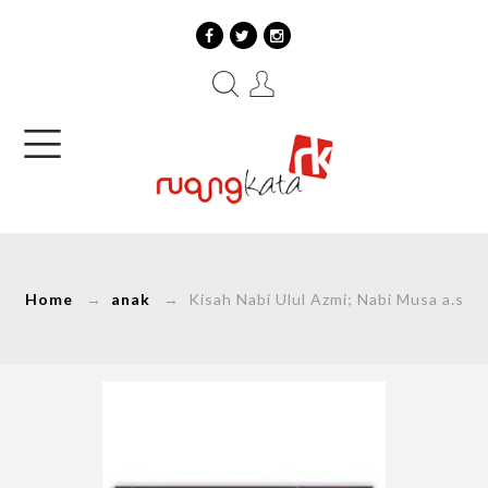
Home
→
anak
→ Kisah Nabi Ulul Azmi; Nabi Musa a.s