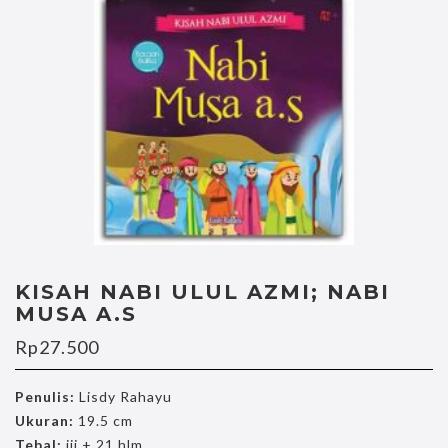
KISAH NABI ULUL AZMI; NABI
MUSA A.S
Rp
27.500
Penulis:
Lisdy Rahayu
Ukuran:
19.5 cm
Tebal:
iii + 21 hlm