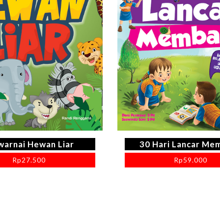
arnai Hewan Liar
30 Hari Lancar Me
Rp
27.500
Rp
59.000