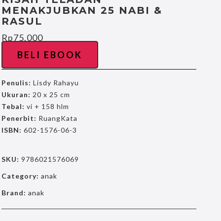
MENAKJUBKAN 25 NABI &
RASUL
Rp
75.000
BELI EBOOK
Penulis:
Lisdy Rahayu
Ukuran:
20 x 25 cm
Tebal:
vi + 158 hlm
Penerbit:
RuangKata
ISBN:
602-1576-06-3
SKU:
9786021576069
Category:
anak
Brand:
anak