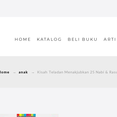
HOME
KATALOG
BELI BUKU
ARTI
Home
→
anak
→ Kisah Teladan Menakjubkan 25 Nabi & Ras