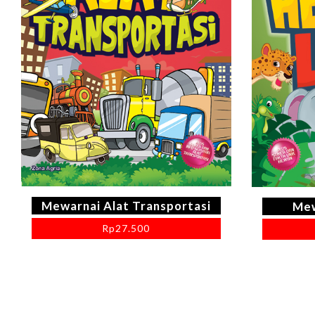
Mewarnai Alat Transportasi
Mew
Rp
27.500