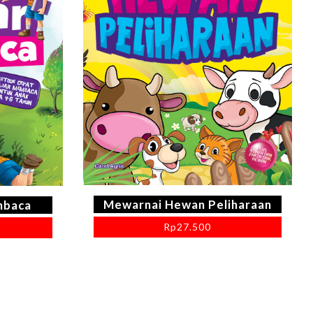
Mewarnai Hewan Peliharaan
mbaca
Rp
27.500