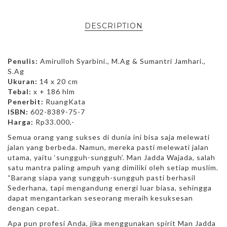
DESCRIPTION
Penulis:
Amirulloh Syarbini., M.Ag & Sumantri Jamhari.,
S.Ag
Ukuran:
14 x 20 cm
Tebal:
x + 186 hlm
Penerbit:
RuangKata
ISBN:
602-8389-75-7
Harga:
Rp33.000,-
Semua orang yang sukses di dunia ini bisa saja melewati
jalan yang berbeda. Namun, mereka pasti melewati jalan
utama, yaitu ‘sungguh-sungguh’. Man Jadda Wajada, salah
satu mantra paling ampuh yang dimiliki oleh setiap muslim.
“Barang siapa yang sungguh-sungguh pasti berhasil
Sederhana, tapi mengandung energi luar biasa, sehingga
dapat mengantarkan seseorang meraih kesuksesan
dengan cepat.
Apa pun profesi Anda, jika menggunakan spirit Man Jadda