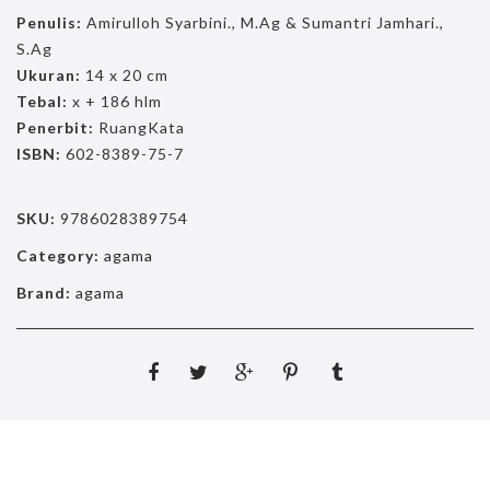
Penulis:
Amirulloh Syarbini., M.Ag & Sumantri Jamhari.,
S.Ag
Ukuran:
14 x 20 cm
Tebal:
x + 186 hlm
Penerbit:
RuangKata
ISBN:
602-8389-75-7
SKU:
9786028389754
Category:
agama
Brand:
agama