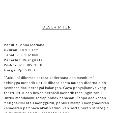
DESCRIPTION
Penulis:
Anna Mariana
Ukuran:
14 x 20 cm
Tebal:
vi + 202 hlm
Penerbit:
RuangKata
ISBN:
602-8389-35-8
Harga:
Rp35.000,-
“Buku ini dikemas secara sederhana dan membumi,
sehingga menarik untuk dibaca serta mudah dicerna oleh
pembaca dari berbagai kalangan. Gaya penyajiannya yang
terstruktur dan luwes berhasil menarik rasa ingin tahu
untuk mendalami setiap pokok bahasan. Tanpa ada kesan
menghakimi atau menggurui, penulis mampu menghadirkan
kesadaran pembaca akan kedudukan serta peran strategic
kaum wanita dalam ‘kacamata’ Islam.”