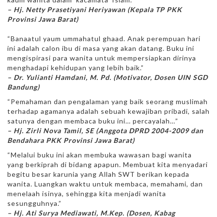
– Hj. Netty Prasetiyani Heriyawan (Kepala TP PKK
Provinsi Jawa Barat)
“Banaatul yaum ummahatul ghaad. Anak perempuan hari
ini adalah calon ibu di masa yang akan datang. Buku ini
mengispirasi para wanita untuk mempersiapkan dirinya
menghadapi kehidupan yang lebih baik.”
– Dr. Yulianti Hamdani, M. Pd. (Motivator, Dosen UIN SGD
Bandung)
“Pemahaman dan pengalaman yang baik seorang muslimah
terhadap agamanya adalah sebuah kewajiban pribadi, salah
satunya dengan membaca buku ini… percayalah…”
– Hj. Zirli Nova Tamil, SE (Anggota DPRD 2004-2009 dan
Bendahara PKK Provinsi Jawa Barat)
“Melalui buku ini akan membuka wawasan bagi wanita
yang berkiprah di bidang apapun. Membuat kita menyadari
begitu besar karunia yang Allah SWT berikan kepada
wanita. Luangkan waktu untuk membaca, memahami, dan
menelaah isinya, sehingga kita menjadi wanita
sesungguhnya.”
– Hj. Ati Surya Mediawati, M.Kep. (Dosen, Kabag