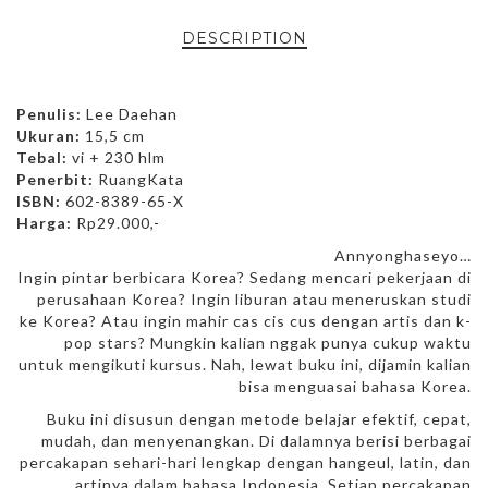
DESCRIPTION
Penulis:
Lee Daehan
Ukuran:
15,5 cm
Tebal:
vi + 230 hlm
Penerbit:
RuangKata
ISBN:
602-8389-65-X
Harga:
Rp29.000,-
Annyonghaseyo…
Ingin pintar berbicara Korea? Sedang mencari pekerjaan di
perusahaan Korea? Ingin liburan atau meneruskan studi
ke Korea? Atau ingin mahir cas cis cus dengan artis dan k-
pop stars? Mungkin kalian nggak punya cukup waktu
untuk mengikuti kursus. Nah, lewat buku ini, dijamin kalian
bisa menguasai bahasa Korea.
Buku ini disusun dengan metode belajar efektif, cepat,
mudah, dan menyenangkan. Di dalamnya berisi berbagai
percakapan sehari-hari lengkap dengan hangeul, latin, dan
artinya dalam bahasa Indonesia. Setiap percakapan