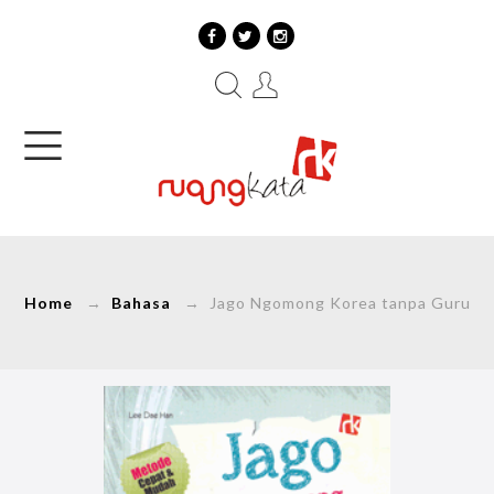
Home
→
Bahasa
→ Jago Ngomong Korea tanpa Guru