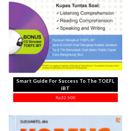
Smart Guide For Success To The TOEFL
iBT
Rp
32.500