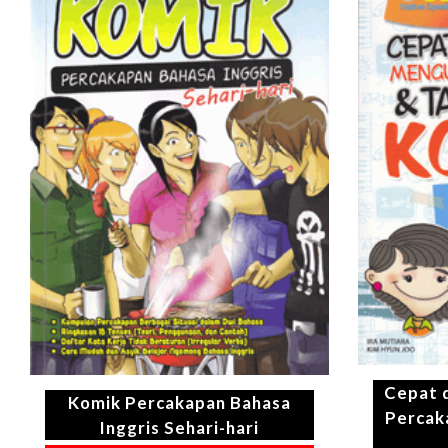
Cepat 
Komik Percakapan Bahasa
Percak
Inggris Sehari-hari