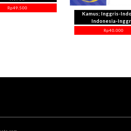
Rp
49.500
Kamus; Inggris-Ind
Indonesia-Inggr
Rp
40.000
kata.com