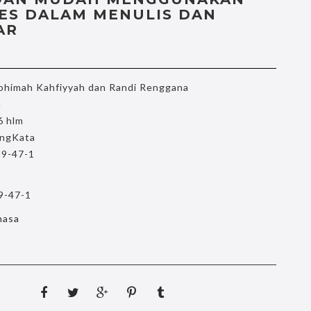
SES DALAM MENULIS DAN
AR
ohimah Kahfiyyah dan Randi Renggana
m
6 hlm
ngKata
9-47-1
9-47-1
hasa
a