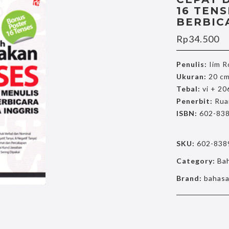
16 TEN
BERBIC
Rp
34.500
Penulis:
Iim R
Ukuran:
20 c
Tebal:
vi + 20
Penerbit:
Rua
ISBN:
602-838
SKU:
602-838
Category:
Ba
Brand:
bahas