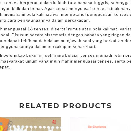
, tenses berperan dalam kaidah tata bahasa Inggris, sehingga
engan balk dan benar. Agar cepat menguasai tenses, tidak hany
lah memahami pola kalimatnya, mengetahui penggunaan tenses 
erti cara penggunaannya dalam percakapan.
ah menguasai 16 tenses, disertai rumus atau pola kalimat, varia
 soal. Disusun secara sistematis dengan bahasa yang ringan d
 pun dapat Iebih mudah dalam menjawab soal yang berkaitan d
menggunakannya dalam percakapan sehari-hari.
 pelengkap buku ini, sehingga belajar tenses menjadi Iebih pra
au masyarakat umum yang ingin mahir menguasai tenses, serta b
epat.
RELATED PRODUCTS