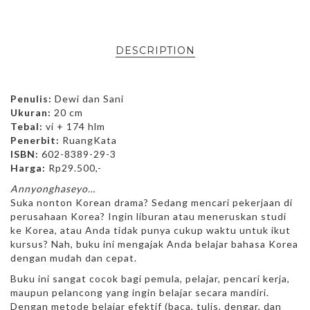
DESCRIPTION
Penulis:
Dewi dan Sani
Ukuran:
20 cm
Tebal:
vi + 174 hlm
Penerbit:
RuangKata
ISBN:
602-8389-29-3
Harga:
Rp29.500,-
Annyonghaseyo…
Suka nonton Korean drama? Sedang mencari pekerjaan di
perusahaan Korea? Ingin liburan atau meneruskan studi
ke Korea, atau Anda tidak punya cukup waktu untuk ikut
kursus? Nah, buku ini mengajak Anda belajar bahasa Korea
dengan mudah dan cepat.
Buku ini sangat cocok bagi pemula, pelajar, pencari kerja,
maupun pelancong yang ingin belajar secara mandiri.
Dengan metode belajar efektif (baca, tulis, dengar, dan