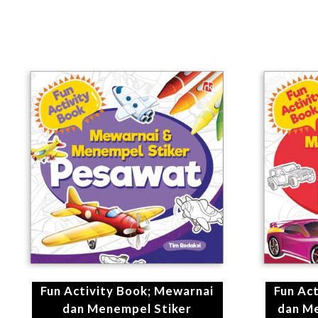
Fun Activity Book; Mewarnai
Fun Ac
dan Menempel Stiker
dan Me