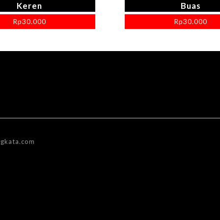
Keren
Buas
Rp
30.000
Rp
30.000
gkata.com