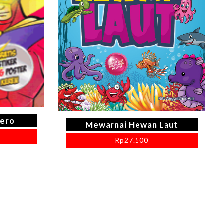
ero
Mewarnai Hewan Laut
Rp
27.500