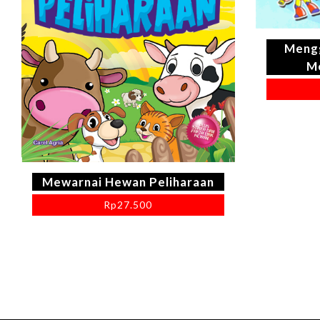
Mengg
M
Mewarnai Hewan Peliharaan
Rp
27.500