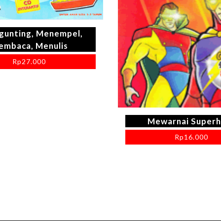
unting, Menempel,
embaca, Menulis
Rp
27.000
Mewarnai Superh
Rp
16.000