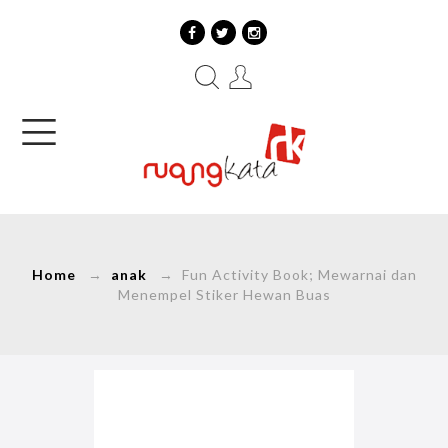
Home
→
anak
→ Fun Activity Book; Mewarnai dan
Menempel Stiker Hewan Buas