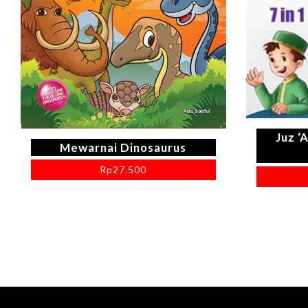
Juz ‘
Mewarnai Dinosaurus
Rp
27.500