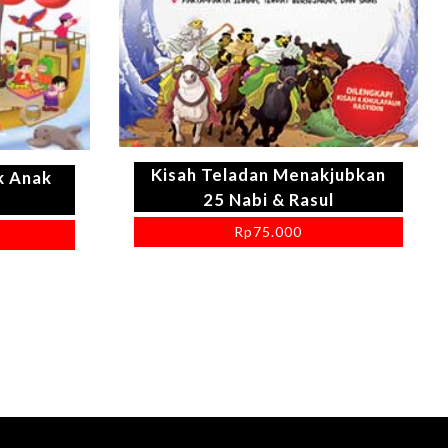
Kisah Teladan Menakjubkan
k Anak
25 Nabi & Rasul
Rp
75.000