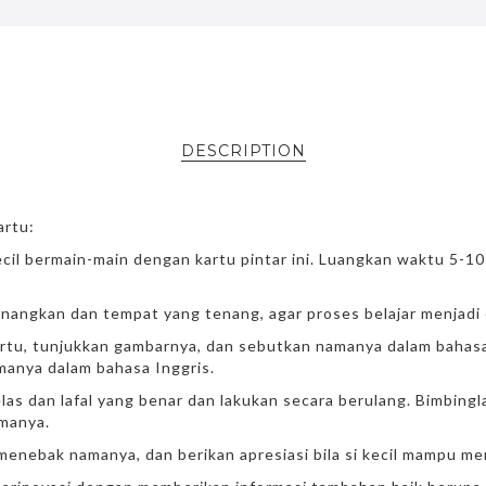
DESCRIPTION
rtu:
ecil bermain-main dengan kartu pintar ini. Luangkan waktu 5-10
angkan dan tempat yang tenang, agar proses belajar menjadi e
artu, tunjukkan gambarnya, dan sebutkan namanya dalam bahasa
manya dalam bahasa Inggris.
as dan lafal yang benar dan lakukan secara berulang. Bimbinglah
manya.
l menebak namanya, dan berikan apresiasi bila si kecil mampu 