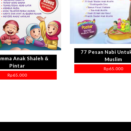
77 Pesan Nabi Untu
Amma Anak Shaleh &
Muslim
Pintar
Rp
65.000
Rp
65.000