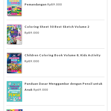
Pemandangan
Rp
89.000
Coloring Sheet 50 Best Sketch Volume 2
Rp
89.000
Children Coloring Book Volume 8; Kids Activity
Rp
89.000
Panduan Dasar Menggambar dengan Pensil untuk
Anak
Rp
69.000