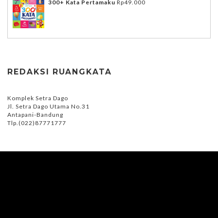
300+ Kata Pertamaku
Rp
49.000
REDAKSI RUANGKATA
Komplek Setra Dago
Jl. Setra Dago Utama No.31
Antapani-Bandung
Tlp.(022)87771777