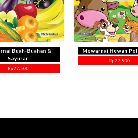
rnai Buah-Buahan &
Mewarnai Hewan Pel
Sayuran
Rp
27.500
Rp
27.500