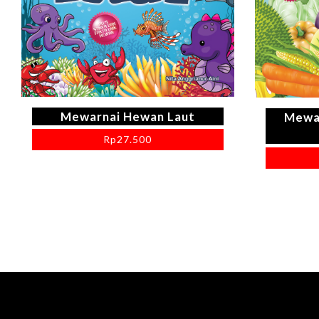
Mewarnai Hewan Laut
Mewa
Rp
27.500