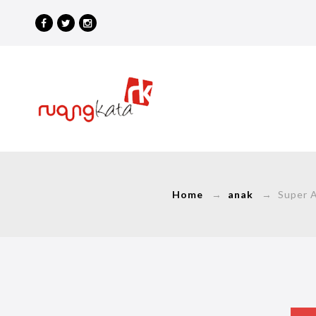
Home
→
anak
→ Super Act