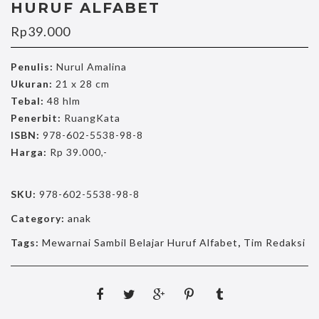
HURUF ALFABET
Rp
39.000
Penulis:
Nurul Amalina
Ukuran:
21 x 28 cm
Tebal:
48 hlm
Penerbit:
RuangKata
ISBN:
978-602-5538-98-8
Harga:
Rp 39.000,-
SKU:
978-602-5538-98-8
Category:
anak
Tags:
Mewarnai Sambil Belajar Huruf Alfabet
,
Tim Redaksi