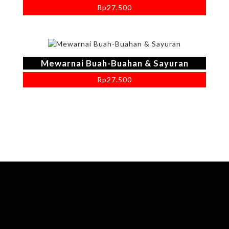
Rp
27.500
Mewarnai Buah-Buahan & Sayuran
Rp
27.500