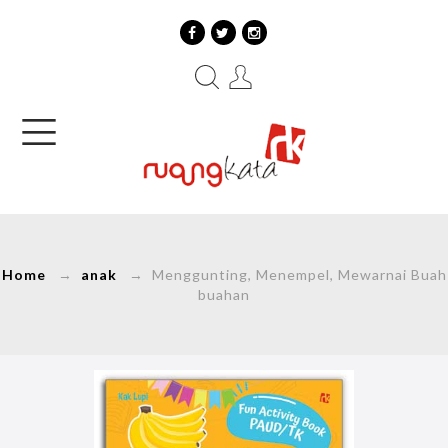
Home
→
anak
→ Menggunting, Menempel, Mewarnai Buah
buahan