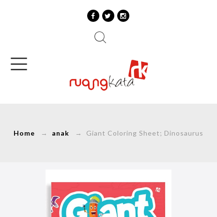
Home
→
anak
→ Giant Coloring Sheet; Dinosaurus