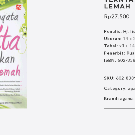
LEMAH
Rp
27.500
Penulis:
Hj. Ii
Ukuran:
14 x 
Tebal:
xii + 1
Penerbit:
Rua
ISBN:
602-838
SKU:
602-838
Category:
ag
Brand:
agama