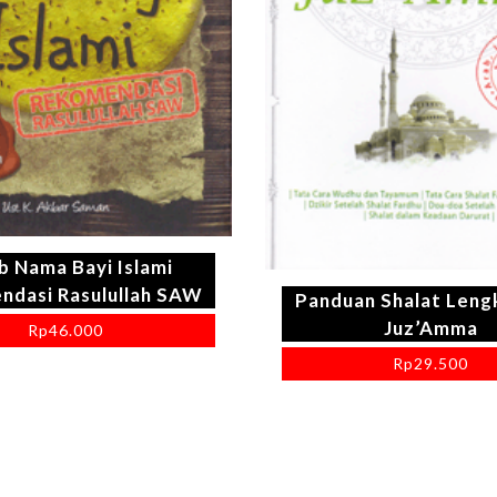
b Nama Bayi Islami
ndasi Rasulullah SAW
Panduan Shalat Leng
Juz’Amma
Rp
46.000
Rp
29.500