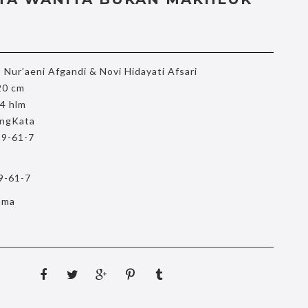
s Nur’aeni Afgandi & Novi Hidayati Afsari
20 cm
44 hlm
ngKata
9-61-7
9-61-7
ama