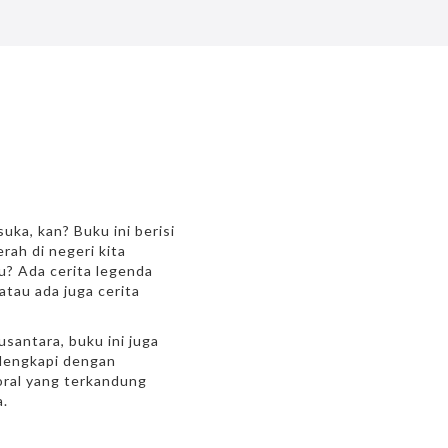
uka, kan? Buku ini berisi
rah di negeri kita
u? Ada cerita legenda
atau ada juga cerita
santara, buku ini juga
ilengkapi dengan
moral yang terkandung
a.