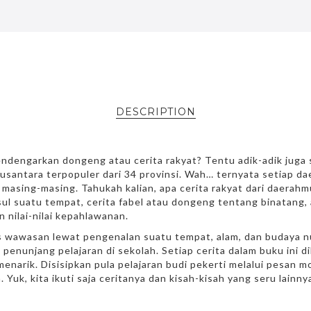
DESCRIPTION
ndengarkan dongeng atau cerita rakyat? Tentu adik-adik juga s
usantara terpopuler dari 34 provinsi. Wah… ternyata setiap dae
masing-masing. Tahukah kalian, apa cerita rakyat dari daerahm
ul suatu tempat, cerita fabel atau dongeng tentang binatang, 
 nilai-nilai kepahlawanan.
 wawasan lewat pengenalan suatu tempat, alam, dan budaya nu
penunjang pelajaran di sekolah. Setiap cerita dalam buku ini d
menarik. Disisipkan pula pelajaran budi pekerti melalui pesan 
. Yuk, kita ikuti saja ceritanya dan kisah-kisah yang seru lainny