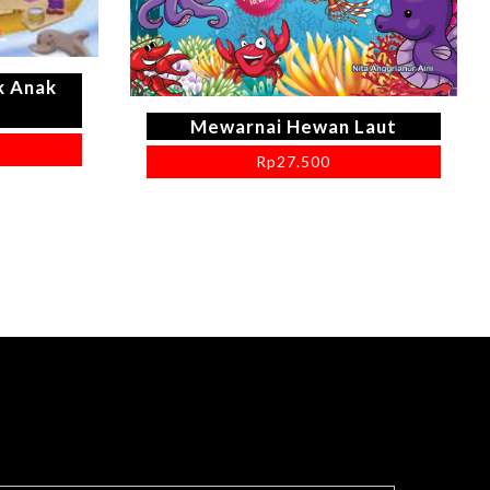
k Anak
Mewarnai Hewan Laut
Rp
27.500