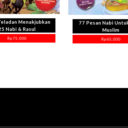
Teladan Menakjubkan
77 Pesan Nabi Untu
25 Nabi & Rasul
Muslim
Rp
75.000
Rp
65.000