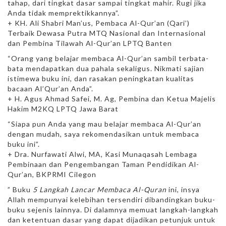
tahap, dari tingkat dasar sampai tingkat mahir. Rugi jika
Anda tidak memprektikkannya”.
+ KH. Ali Shabri Man’us, Pembaca Al-Qur’an (Qari’)
Terbaik Dewasa Putra MTQ Nasional dan Internasional
dan Pembina Tilawah Al-Qur’an LPTQ Banten
“Orang yang belajar membaca Al-Qur’an sambil terbata-
bata mendapatkan dua pahala sekaligus. Nikmati sajian
istimewa buku ini, dan rasakan peningkatan kualitas
bacaan Al’Qur’an Anda”.
+ H. Agus Ahmad Safei, M. Ag, Pembina dan Ketua Majelis
Hakim M2KQ LPTQ Jawa Barat
“Siapa pun Anda yang mau belajar membaca Al-Qur’an
dengan mudah, saya rekomendasikan untuk membaca
buku ini”.
+ Dra. Nurfawati Alwi, MA, Kasi Munaqasah Lembaga
Pembinaan dan Pengembangan Taman Pendidikan Al-
Qur’an, BKPRMI Cilegon
” Buku
5 Langkah Lancar Membaca Al-Quran
ini, insya
Allah mempunyai kelebihan tersendiri dibandingkan buku-
buku sejenis lainnya. Di dalamnya memuat langkah-langkah
dan ketentuan dasar yang dapat dijadikan petunjuk untuk