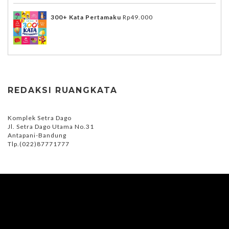
300+ Kata Pertamaku
Rp
49.000
REDAKSI RUANGKATA
Komplek Setra Dago
Jl. Setra Dago Utama No.31
Antapani-Bandung
Tlp.(022)87771777