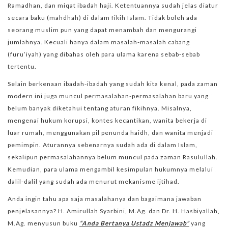
Ramadhan, dan miqat ibadah haji. Ketentuannya sudah jelas diatur
secara baku (mahdhah) di dalam fikih Islam. Tidak boleh ada
seorang muslim pun yang dapat menambah dan mengurangi
jumlahnya. Kecuali hanya dalam masalah-masalah cabang
(furu’iyah) yang dibahas oleh para ulama karena sebab-sebab
tertentu.
Selain berkenaan ibadah-ibadah yang sudah kita kenal, pada zaman
modern ini juga muncul permasalahan-permasalahan baru yang
belum banyak diketahui tentang aturan fikihnya. Misalnya,
mengenai hukum korupsi, kontes kecantikan, wanita bekerja di
luar rumah, menggunakan pil penunda haidh, dan wanita menjadi
pemimpin. Aturannya sebenarnya sudah ada di dalam Islam,
sekalipun permasalahannya belum muncul pada zaman Rasulullah.
Kemudian, para ulama mengambil kesimpulan hukumnya melalui
dalil-dalil yang sudah ada menurut mekanisme ijtihad.
Anda ingin tahu apa saja masalahanya dan bagaimana jawaban
penjelasannya? H. Amirullah Syarbini, M.Ag. dan Dr. H. Hasbiyallah,
M.Ag. menyusun buku
“Anda Bertanya Ustadz Menjawab”
yang