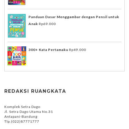
Panduan Dasar Menggambar dengan Pensil untuk
Anak
Rp
69.000
300+ Kata Pertamaku
Rp
49.000
REDAKSI RUANGKATA
Komplek Setra Dago
Jl. Setra Dago Utama No.31
Antapani-Bandung
Tlp.(022)87771777