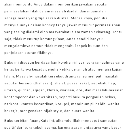
akan membantu Anda dalam memberikan jawaban seputar
permasalahan fikih dalam masalah ibadah dan muamalah
sebagaimana yang dijelaskan di atas. Menariknya, penulis
menyusunnya dalam konsep tanya-jawab menurut permasalahan
yang sering dialami oleh masyarakat Islam zaman sekarang. Tentu
saja, tidak menutup kemungkinan, Anda sendiri banyak
mengalaminya namun tidak mengetahui aspek hukum dan
penjelasan aturan fikihnya.
Buku ini disusun berdasarkan kondisi riil dari para jamaahnya yang
kerap bertanya kepada penulis ketika ceramah atau mengisi kajian
Islam. Masalah-masalah tersebut di antaranya meliputi masalah
seputar bersuci (thaharah), shalat, puasa, zakat, sedekah, haji,
umrah, qurban, aqiqah, khitan, warisan, doa, dan masalah-masalah
kontemporer dan kewanitaan, seperti hukum pergaulan bebas,
narkoba, kontes kecantikan, korupsi, meminum pil haidh, wanita
bekerja, mengenakan hijab style, dan suara wanita.
Buku terbitan RuangKata ini, alhamdulillah mendapat sambutan
positif dari para tokoh agama, karena asas manfaatnya yang besar