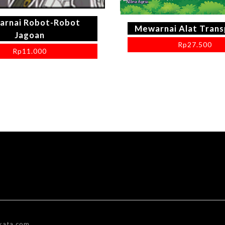
rnai Robot-Robot
Mewarnai Alat Trans
Jagoan
Rp
27.500
Rp
11.000
kata.com