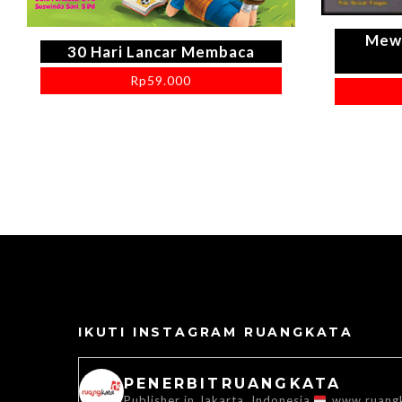
Mewa
30 Hari Lancar Membaca
Rp
59.000
IKUTI INSTAGRAM RUANGKATA
PENERBITRUANGKATA
Publisher in Jakarta, Indonesia
www.ruang