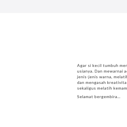
Agar si kecil tumbuh men
usianya. Dan mewarnai a
jenis-jenis warna, melat
dan mengasah kreativitas
sekaligus melatih kema
Selamat bergembira…