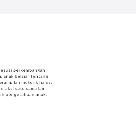
f sesuai perkembangan
, anak belajar tentang
erampilan motorik halus,
eraksi satu sama lain
bah pengetahuan anak.