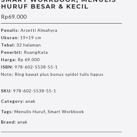
HURUF BESAR & KECIL
Rp
69.000
Penulis:
Arzetti Almahyra
Ukuran:
19×19 cm
Tebal:
32 halaman
Penerbit:
RuangKata
Harga:
Rp 69.000
ISBN:
978-602-5538-55-1
Note: Ring kawat plus bonus spidol tulis hapus
SKU:
978-602-5538-55-1
Category:
anak
Tags:
Menulis Huruf
,
Smart Workbook
Brand:
anak