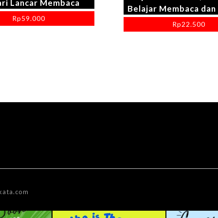
ari Lancar Membaca
Belajar Membaca dan
Rp
59.000
Rp
22.500
kata.com