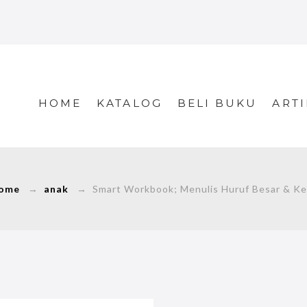
HOME
KATALOG
BELI BUKU
ARTI
ome
→
anak
→ Smart Workbook; Menulis Huruf Besar & Kec