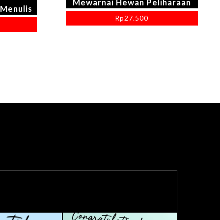
Mewarnai Hewan Peliharaan
 Menulis
Rp
27.500