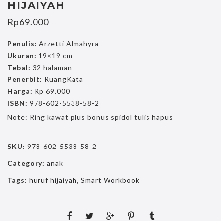
HIJAIYAH
Rp
69.000
Penulis:
Arzetti Almahyra
Ukuran:
19×19 cm
Tebal:
32 halaman
Penerbit:
RuangKata
Harga:
Rp 69.000
ISBN:
978-602-5538-58-2
Note: Ring kawat plus bonus spidol tulis hapus
SKU:
978-602-5538-58-2
Category:
anak
Tags:
huruf hijaiyah
,
Smart Workbook