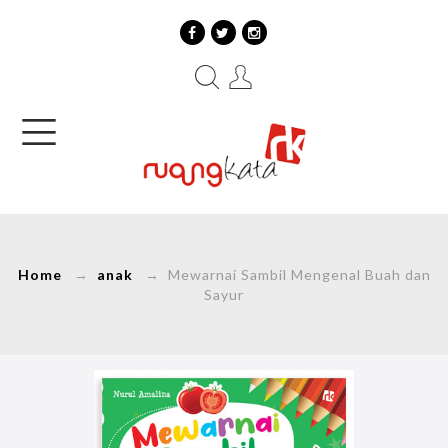
Home
→
anak
→ Mewarnai Sambil Mengenal Buah dan
Sayur